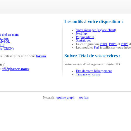
Les outils à votre disposition :
Votre manager (espace client)
Net2Ftp
e clef en main
Phpmyadmin
n ligne
Statistiques
s MySQL
La configuration
PHP4
,
PHP5
et
PHP6
d
PHP
Les modules
Perl
installés sur votre héb
ées (CRON)
Suivez l'état de vos services :
s utilisateurs sur notre
forum
n ?
Votre serveur d'hébergement : cluster003
u
téléphonez-nous
Etat de votre hébergement
Travaux en cours
Netcraft :
uptime graph
-
toolbar